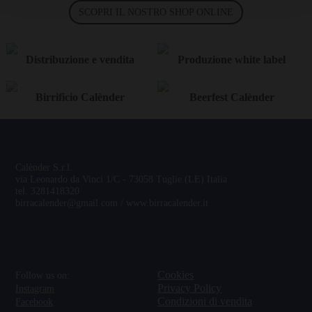
SCOPRI IL NOSTRO SHOP ONLINE
Distribuzione e vendita
Produzione white label
Birrificio Calènder
Beerfest Calènder
Calènder S.r.l.
via Leonardo da Vinci 1/C - 73058 Tuglie (LE) Italia
tel. 3281418320
birracalender@gmail.com / www.birracalender.it
Cookies
Follow us on:
Privacy Policy
Instagram
Condizioni di vendita
Facebook