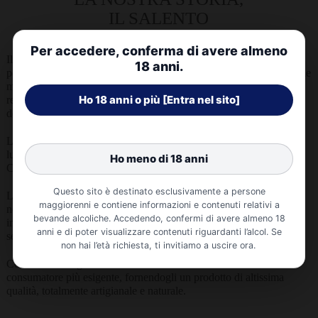
IL SALENTO
Per accedere, conferma di avere almeno
Il birrificio Calènder nasce nel cuore del Salento, terra d’eccellenza
18 anni.
per le produzioni enogastronomiche della Puglia. L’attenzione per le
materie prime, che da sempre contraddistingue la nostra terra, è un
retaggio di cui siamo fieri e che portiamo avanti nel rispetto
dell’artigianalità e della qualità.
La birra è una delle bevande più antiche del mondo, con una storia
lunga più di 10 mila anni. I tempi cambiano, ma noi del Birrificio
Calènder abbiamo a cuore preservare la tradizione.
Questo sito è destinato esclusivamente a persone
Le nostre birre sono completamente artigianali: non pastorizzate,
maggiorenni e contiene informazioni e contenuti relativi a
non filtrate e rifermentate in bottiglia. Utilizziamo solo i migliori
bevande alcoliche. Accedendo, confermi di avere almeno 18
ingredienti, selezionati personalmente dal nostro mastro birraio,
anni e di poter visualizzare contenuti riguardanti l’alcol. Se
senza l’aggiunta di additivi di alcun genere.
non hai l’età richiesta, ti invitiamo a uscire ora.
Con la birra artigianale Calènder miriamo a soddisfare anche il
consumatore più esigente, fornendogli un prodotto di altissima
qualità, totalmente artigianale e naturale.