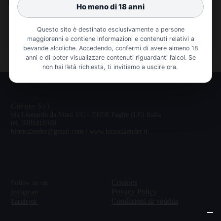
Password dimenticata?
Questo sito è destinato esclusivamente a persone
maggiorenni e contiene informazioni e contenuti relativi a
bevande alcoliche. Accedendo, confermi di avere almeno 18
anni e di poter visualizzare contenuti riguardanti l’alcol. Se
non hai l’età richiesta, ti invitiamo a uscire ora.
Calènder S.r.l.
via Leonardo da Vinci 1/C - 73058 Tuglie (LE) Italia
tel. 3281418320
birracalender@gmail.com / www.birracalender.it
Cookies
Follow us on:
Privacy Policy
Instagram
Condizioni di vendita
Facebook