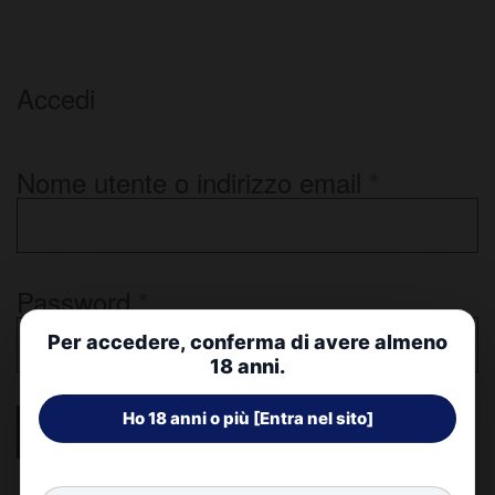
0
Accedi
Richiesto
Nome utente o indirizzo email
*
Richiesto
Password
*
Per accedere, conferma di avere almeno
18 anni.
Accedi
Ricordami