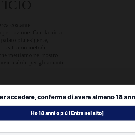
FICIO
cerca costante
a produzione. Con la birra
 palato più esigente,
à creato con metodi
 che mettiamo nel nostro
imenticabile per gli amanti
er accedere, conferma di avere almeno 18 ann