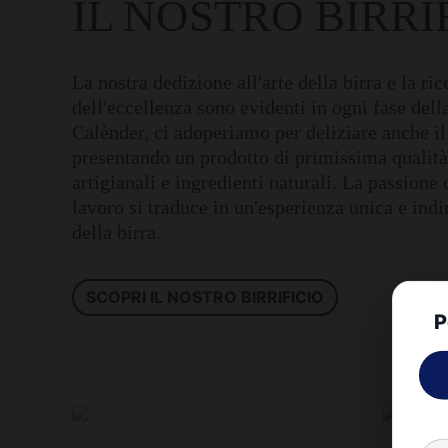
IL NOSTRO BIRRI
La nostra dedizione all'arte della birra e la ri
dell'eccellenza sono evidenti in ogni fase dell
Calènder, ci adoperiamo per deliziare anche il
presentando un prodotto di primissima qualit
artigianali e ingredienti naturali. La passione
lavoro si traduce in un'esperienza unica e ind
della birra.
SCOPRI IL NOSTRO BIRRIFICIO
P