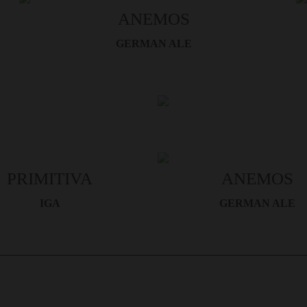
ANEMOS
GERMAN ALE
tro servizio di
 personalizzata.
ua marca per
a.
PRIMITIVA
ANEMOS
IGA
GERMAN ALE