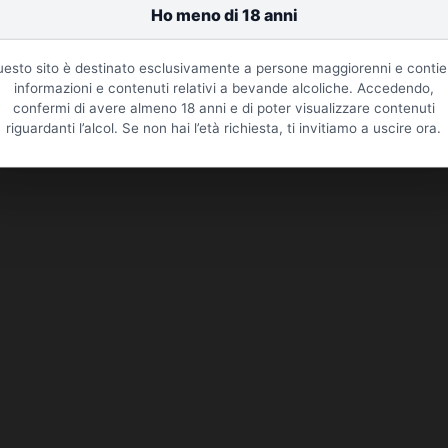
esto sito è destinato esclusivamente a persone maggiorenni e conti
informazioni e contenuti relativi a bevande alcoliche. Accedendo,
confermi di avere almeno 18 anni e di poter visualizzare contenuti
riguardanti l’alcol. Se non hai l’età richiesta, ti invitiamo a uscire ora.