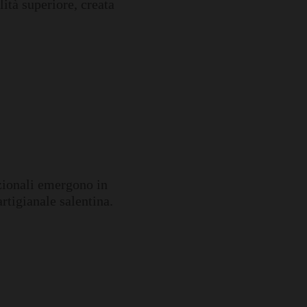
lità superiore, creata
izionali emergono in
artigianale salentina.