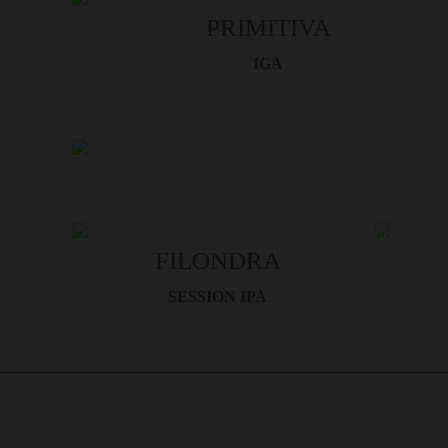
PRIMITIVA
IGA
VUOI REALIZZARE LA TUA BIRRA?
SCOPRI DI PIÙ
La nostra passione, la tua etichetta: Scopri il nos
white label per la produzione di birra artigianale
Mettiamo la nostra esperienza al servizio della t
creare birre straordinarie con la tua identità unic
FILONDRA
SESSION IPA